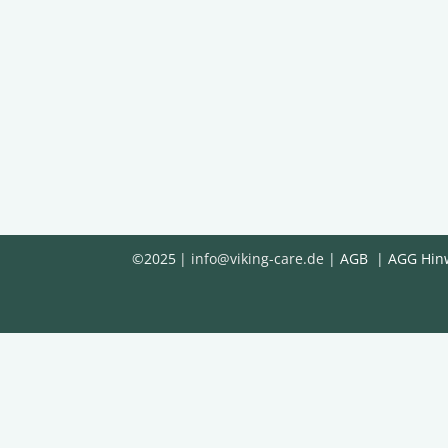
©2025
|
info@viking-care.de
|
AGB
|
AGG Hin